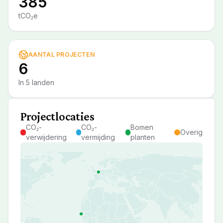
385
tCO₂e
AANTAL PROJECTEN
6
In 5 landen
Projectlocaties
CO₂-
CO₂-
Bomen
Overig
verwijdering
vermijding
planten