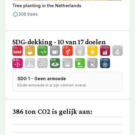
Tree planting in the Netherlands
Gro
308
trees
SDG-dekking - 10 van 17 doelen
SDG 1 - Geen armoede
Einde armoede in al zijn vormen overal
386 ton CO2 is gelijk aan:
2.015.999
136